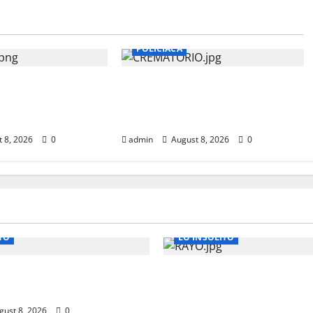
POLICIACA
AN A PROCESO
REVOCAN AMPARO DE
IDIO EN
PROPIETARIO DEL
DE SAN PEDRO
CREMATORIO ‘PLENITUD’
 8, 2026
0
admin
August 8, 2026
0
TO
LO INSOLITO
 CIENTIFICA POR LA
MUERE JUGADOR AL CA
ESPIERTAS A LAS 3 AM
RAYO DURANTE PARTID
FUTBOL
gust 8, 2026
0