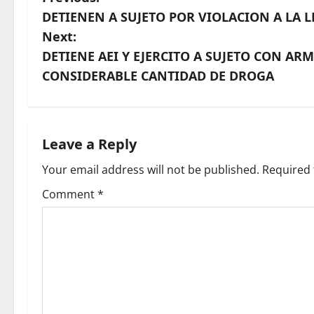
P
DETIENEN A SUJETO POR VIOLACION A LA 
o
Next:
s
DETIENE AEI Y EJERCITO A SUJETO CON A
CONSIDERABLE CANTIDAD DE DROGA
t
n
a
Leave a Reply
Your email address will not be published.
Required 
v
Comment
*
i
g
a
t