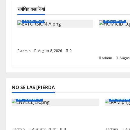
संबंधित कहानियां
POLICIACA
POLICIACA
CAEN TRES MUJERES POR
LO VINCUL
EXTORSION AGRAVADA
POR HOMIC
CERRADAS 
admin
August 8, 2026
0
admin
August
NO SE LAS [PIERDA
LO INSOLITO
LO INSOLI
A LOS 50 ¿TU CUERPO ENVECEJE
LA RAZON
MAS RAPIDO?
QUE TE D
admin
August 8, 2026
0
admin
Au