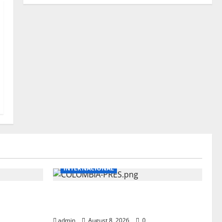
INTERNACIONAL
ERLE
NUEVO MANDATARIO PARA
O DE
COLOMBIA
admin
August 8, 2026
0