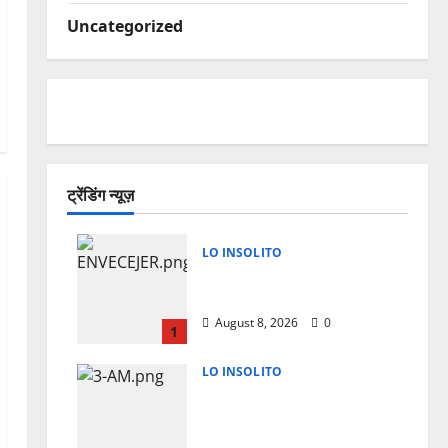
Uncategorized
ट्रेंडिंग न्यूज़
LO INSOLITO
A LOS 50 ¿TU CUERPO
ENVECEJE MAS RAPIDO?
August 8, 2026
0
1
LO INSOLITO
LA RAZON CIENTIFICA
POR LA QUE TE
DESPIERTAS A LAS 3 AM