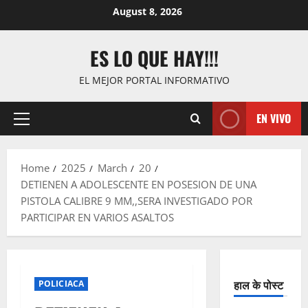
Skip
August 8, 2026
to
content
ES LO QUE HAY!!!
EL MEJOR PORTAL INFORMATIVO
EN VIVO
Primary
Menu
Home
2025
March
20
DETIENEN A ADOLESCENTE EN POSESION DE UNA
PISTOLA CALIBRE 9 MM,,SERA INVESTIGADO POR
PARTICIPAR EN VARIOS ASALTOS
हाल के पोस्ट
POLICIACA