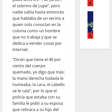
U
N
4
M
B
el sobrino de Lupe”, pero
E
T
O
A
nadie sabía hasta entonces
N
EL PASO
A
S
R
que hablaba de un vecino a
L
L
L
C
R
I
quien solo conocían en la
O
I
E
E
D
S
B
colonia como un hombre
R
N
E
R
5
R
C
que no trabaja y que se
A
R
E
E
A
D
dedica a vender cosas por
A
T
D
D
O
Internet.
T
E
E
E
R
E
N
I
P
E
“Dicen que tiene el 40 por
X
E
M
A
N
ciento del cuerpo
A
S
P
R
C
quemado, yo digo que más;
S
E
U
R
H
la mano derecha todavía le
E
X
E
A
I
humeaba, la cara, el cabello
N
T
S
L
H
C
O
se le caía”, por lo que el
T
U
A
R
O
policía que estaba con su
A
August
S
S
S
H
familia le pidió a su esposa
7,
O
I
U
2026
que retirara a su hijo del