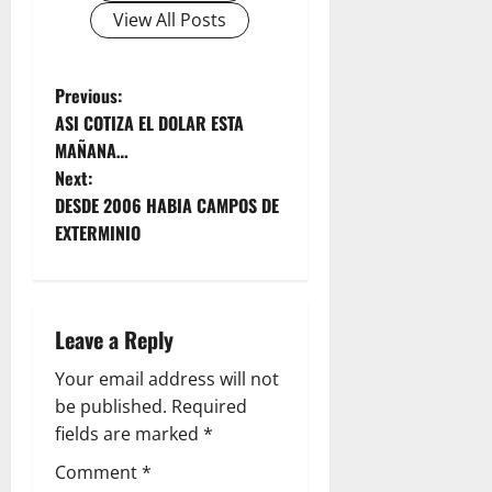
View All Posts
P
Previous:
ASI COTIZA EL DOLAR ESTA
o
MAÑANA…
Next:
s
DESDE 2006 HABIA CAMPOS DE
t
EXTERMINIO
n
a
Leave a Reply
v
Your email address will not
be published.
Required
i
fields are marked
*
g
Comment
*