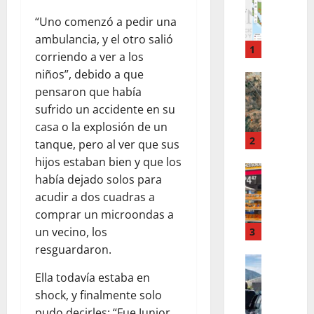
S
U
“Uno comenzó a pedir una
B
ambulancia, y el otro salió
E
1
corriendo a ver a los
N
niños”, debido a que
A
ESTADO
pensaron que había
S
9
E
sufrido un accidente en su
0
R
C
casa o la explosión de un
E
A
2
tanque, pero al ver que sus
G
S
hijos estaban bien y que los
I
EL PASO
O
había dejado solos para
A
S
S
acudir a dos cuadras a
R
T
D
comprar un microondas a
R
R
E
A
A
un vecino, los
3
G
N
N
U
resguardaron.
C
ACTUALI
3
S
S
A
Ella todavía estaba en
S
A
I
V
I
N
shock, y finalmente solo
G
E
S
O
pudo decirles: “Fue Junior,