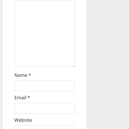
a
t
i
o
n
Name
*
Email
*
Website