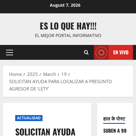
Skip
August 7, 2026
to
content
ES LO QUE HAY!!!
EL MEJOR PORTAL INFORMATIVO
EN VIVO
Primary
Menu
Home
2025
March
19
SOLICITAN AYUDA PARA LOCALIZAR A PRESUNTO
AGRESOR DE ‘LETY’
हाल के पोस्ट
ACTUALIDAD
SOLICITAN AYUDA
SUBEN A 90