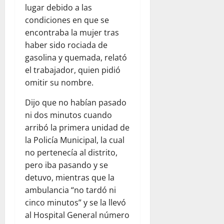
S
O
A
August
lugar debido a las
D
0
N
7,
condiciones en que se
E
A
2026
August
encontraba la mujer tras
H
D
7,
0
O
haber sido rociada de
O
2026
N
R
gasolina y quemada, relató
G
E
0
el trabajador, quien pidió
O
S
omitir su nombre.
M
D
O
E
Dijo que no habían pasado
R
L
ni dos minutos cuando
T
A
arribó la primera unidad de
A
P
la Policía Municipal, la cual
L
G
no pertenecía al distrito,
C
R
pero iba pasando y se
A
N
detuvo, mientras que la
August
D
ambulancia “no tardó ni
7,
I
2026
cinco minutos” y se la llevó
D
al Hospital General número
0
A