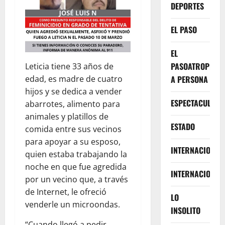
DEPORTES
EL PASO
EL
PASOATROPELLA
Leticia tiene 33 años de
A PERSONA
edad, es madre de cuatro
hijos y se dedica a vender
ESPECTACULOS
abarrotes, alimento para
animales y platillos de
ESTADO
comida entre sus vecinos
para apoyar a su esposo,
INTERNACIONA
quien estaba trabajando la
noche en que fue agredida
INTERNACIONAL
por un vecino que, a través
de Internet, le ofreció
LO
venderle un microondas.
INSOLITO
“Cuando llegó a pedir