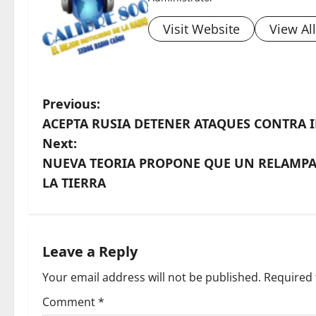
Visit Website
View Al
P
Previous:
ACEPTA RUSIA DETENER ATAQUES CONTRA 
o
Next:
s
NUEVA TEORIA PROPONE QUE UN RELAMPAG
LA TIERRA
t
n
a
Leave a Reply
Your email address will not be published.
Required 
v
Comment
*
i