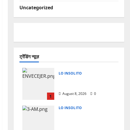
Uncategorized
ट्रेंडिंग न्यूज़
LO INSOLITO
A LOS 50 ¿TU CUERPO
ENVECEJE MAS RAPIDO?
August 8, 2026
0
1
LO INSOLITO
LA RAZON CIENTIFICA
POR LA QUE TE
DESPIERTAS A LAS 3 AM