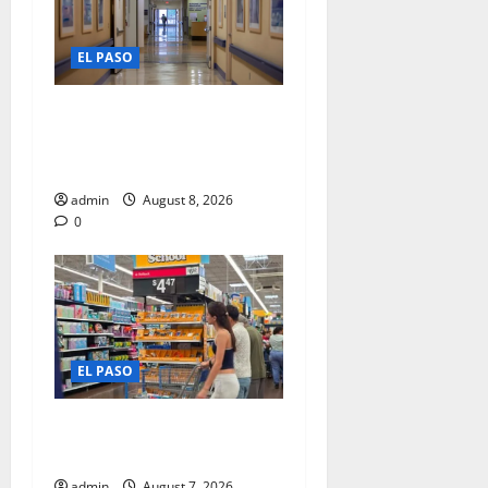
2026
0
EL PASO
DISTRITO HOSPITALARIO
PROPUESTA ALZAS
SALARIALES
admin
August 8, 2026
0
EL PASO
ARRANCA VENTA LIBRE DE
IMPUESTOS
admin
August 7, 2026