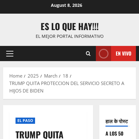
Skip
August 8, 2026
to
content
ES LO QUE HAY!!!
EL MEJOR PORTAL INFORMATIVO
EN VIVO
Primary
Menu
Home
2025
March
18
TRUMP QUITA PROTECCION DEL SERVICIO SECRETO A
HIJOS DE BIDEN
हाल के पोस्ट
EL PASO
TRUMP QUITA
A LOS 50