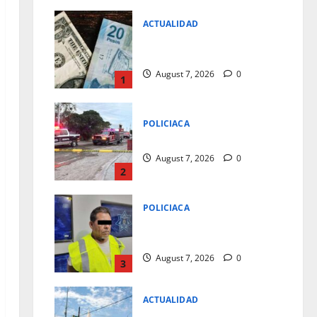
ACTUALIDAD
SUBE EL DOLAR EN CASAS DE
CAMBIO
August 7, 2026
0
1
POLICIACA
LES TRONO EL TANQUE
August 7, 2026
0
2
POLICIACA
QUERIA HACER CHICHARRON
A SU FAMAILIA
August 7, 2026
0
3
ACTUALIDAD
HOY TAMBIEN PLANCHARA EL