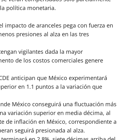
la política monetaria.
el impacto de aranceles pega con fuerza en
menos presiones al alza en las tres
tengan vigilantes dada la mayor
umento de los costos comerciales genere
 OCDE anticipan que México experimentará
perior en 1.1 puntos a la variación que
donde México conseguirá una fluctuación más
una variación superior en media décima, al
e de inflación en México, correspondiente a
peran seguirá presionada al alza.
 terminará en 2.8%, siete décimas arriba del