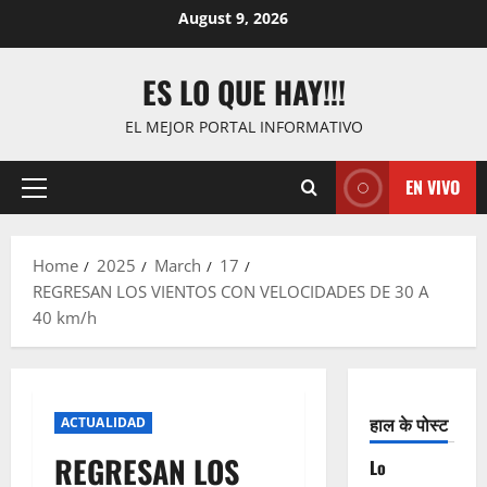
Skip
August 9, 2026
to
content
ES LO QUE HAY!!!
EL MEJOR PORTAL INFORMATIVO
EN VIVO
Primary
Menu
Home
2025
March
17
REGRESAN LOS VIENTOS CON VELOCIDADES DE 30 A
40 km/h
हाल के पोस्ट
ACTUALIDAD
REGRESAN LOS
Lo