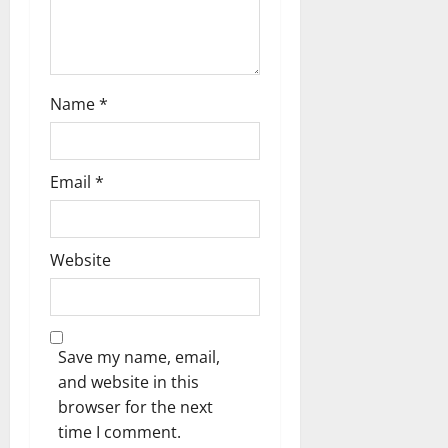
O
0
O
S
S
August
9,
August
Name
*
2026
9,
2026
0
0
Email
*
Website
Save my name, email,
and website in this
browser for the next
time I comment.