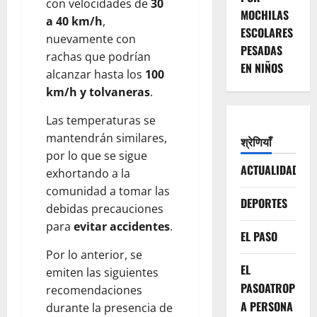
con velocidades de
30
MOCHILAS
a 40 km/h
,
ESCOLARES
nuevamente con
PESADAS
rachas que podrían
EN NIÑOS
alcanzar hasta los
100
km/h y tolvaneras
.
Las temperaturas se
mantendrán similares,
श्रेणियाँ
por lo que se sigue
ACTUALIDAD
exhortando a la
comunidad a tomar las
DEPORTES
debidas precauciones
para
evitar accidentes
.
EL PASO
Por lo anterior, se
EL
emiten las siguientes
PASOATROPELLA
recomendaciones
A PERSONA
durante la presencia de