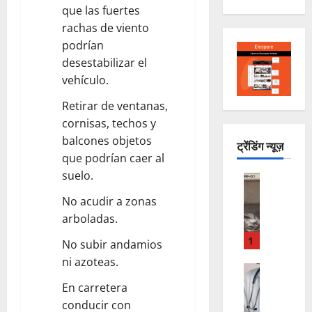
que las fuertes
rachas de viento
podrían
desestabilizar el
vehículo.
Retirar de ventanas,
cornisas, techos y
balcones objetos
ट्रेंडिंग न्यूज़
que podrían caer al
suelo.
ESTADO
L
No acudir a zonas
o
arboladas.
e
n
1
No subir andamios
c
ni azoteas.
u
LO INSOL
C
e
En carretera
H
n
conducir con