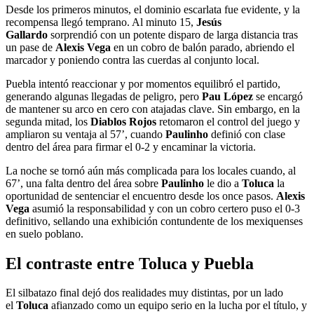
Desde los primeros minutos, el dominio escarlata fue evidente, y la
recompensa llegó temprano. Al minuto 15,
Jesús
Gallardo
sorprendió con un potente disparo de larga distancia tras
un pase de
Alexis Vega
en un cobro de balón parado, abriendo el
marcador y poniendo contra las cuerdas al conjunto local.
Puebla intentó reaccionar y por momentos equilibró el partido,
generando algunas llegadas de peligro, pero
Pau López
se encargó
de mantener su arco en cero con atajadas clave. Sin embargo, en la
segunda mitad, los
Diablos Rojos
retomaron el control del juego y
ampliaron su ventaja al 57’, cuando
Paulinho
definió con clase
dentro del área para firmar el 0-2 y encaminar la victoria.
La noche se tornó aún más complicada para los locales cuando, al
67’, una falta dentro del área sobre
Paulinho
le dio a
Toluca
la
oportunidad de sentenciar el encuentro desde los once pasos.
Alexis
Vega
asumió la responsabilidad y con un cobro certero puso el 0-3
definitivo, sellando una exhibición contundente de los mexiquenses
en suelo poblano.
El contraste entre Toluca y Puebla
El silbatazo final dejó dos realidades muy distintas, por un lado
el
Toluca
afianzado como un equipo serio en la lucha por el título, y