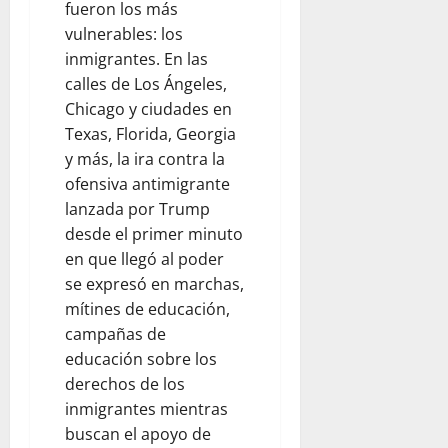
R
O
D
N
fueron los más
O
P
M
A
I
vulnerables: los
R
B
E
S
inmigrantes. En las
August
E
I
N
I
8,
calles de Los Ángeles,
N
N
S
D
2026
Chicago y ciudades en
D
H
A
R
I
Texas, Florida, Georgia
O
0
N
O
O
T
y más, la ira contra la
I
L
E
S
ofensiva antimigrante
August
A
L
I
lanzada por Trump
8,
M
D
2026
desde el primer minuto
U
R
August
en que llegó al poder
E
0
O
8,
se expresó en marchas,
R
2026
mítines de educación,
T
August
0
E
campañas de
8,
educación sobre los
2026
August
derechos de los
0
8,
inmigrantes mientras
2026
buscan el apoyo de