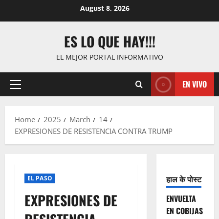
Skip
August 8, 2026
to
content
ES LO QUE HAY!!!
EL MEJOR PORTAL INFORMATIVO
EN VIVO
Primary
Menu
Home
2025
March
14
EXPRESIONES DE RESISTENCIA CONTRA TRUMP
हाल के पोस्ट
EL PASO
EXPRESIONES DE
ENVUELTA
EN COBIJAS