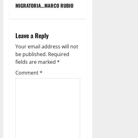
n
MIGRATORIA…MARCO RUBIO
a
v
Leave a Reply
i
Your email address will not
g
be published.
Required
fields are marked
*
a
Comment
*
t
i
o
n