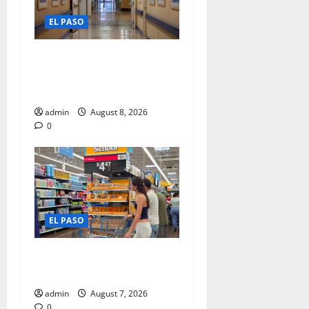
EL PASO
DISTRITO HOSPITALARIO
PROPUESTA ALZAS
SALARIALES
admin
August 8, 2026
0
EL PASO
ARRANCA VENTA LIBRE DE
IMPUESTOS
admin
August 7, 2026
0