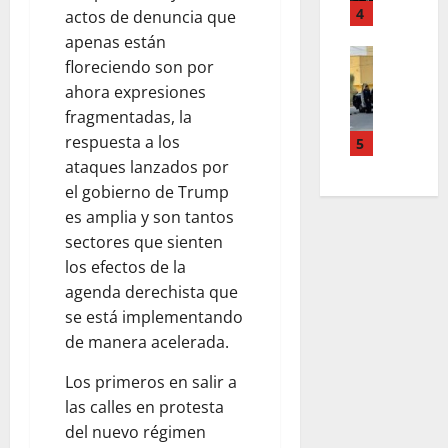
N
N
4
A
actos de denuncia que
R
C
C
S
A
apenas están
U
ACTUALI
O
M
S
floreciendo son por
E
E
B
U
E
ahora expresiones
N
N
I
J
S
fragmentadas, la
P
T
J
E
I
L
respuesta a los
R
5
A
R
N
E
A
ataques lanzados por
S
A
A
N
N
M
S
el gobierno de Trump
D
O
M
U
E
A
es amplia y son tantos
C
U
J
S
E
sectores que sienten
E
E
E
I
N
los efectos de la
N
R
R
N
S
agenda derechista que
T
T
A
A
A
se está implementando
R
O
S
D
N
O
E
de manera acelerada.
E
A
I
L
N
S
E
S
Los primeros en salir a
E
E
I
N
I
S
las calles en protesta
L
N
S
D
O
B
A
del nuevo régimen
A
R