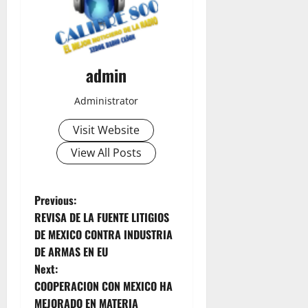
admin
Administrator
Visit Website
View All Posts
P
Previous:
REVISA DE LA FUENTE LITIGIOS
o
DE MEXICO CONTRA INDUSTRIA
DE ARMAS EN EU
s
Next:
t
COOPERACION CON MEXICO HA
MEJORADO EN MATERIA