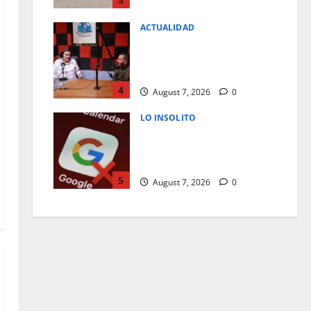
ACTUALIDAD
JUAREZ DEBE RECIBIR LO QUE
MERECE; CRUZ PEREZ
CUELLAR
4
August 7, 2026
0
LO INSOLITO
¿POR QUE DEBERIAS REVISAR
Y ELIMINAR TU ACTIVIDAD DE
GOOGLE?
5
August 7, 2026
0