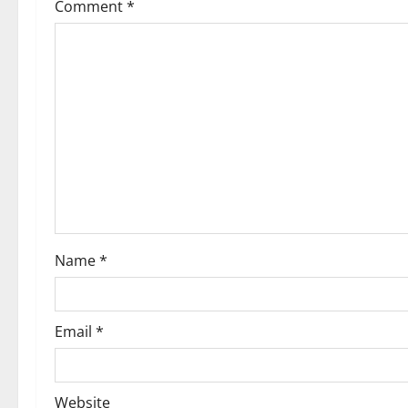
v
Comment
*
i
g
a
t
i
o
Name
*
n
Email
*
Website