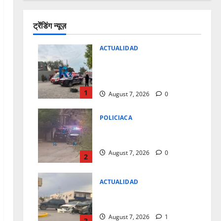
ट्रेंडिंग न्यूज़
ACTUALIDAD
REPORTAN EXPLOSION DE
VIVIENDA SIN LESIONADOS EN
EL FRACC.PARAJES DEL SUR
1
August 7, 2026
0
POLICIACA
BALEAN A CASA DE LA COL.16
DE SEPTIEMBRE
August 7, 2026
0
2
ACTUALIDAD
REPORTAN FUERTE CHOQUE
EN LA CARLOS AMAYA
August 7, 2026
1
3