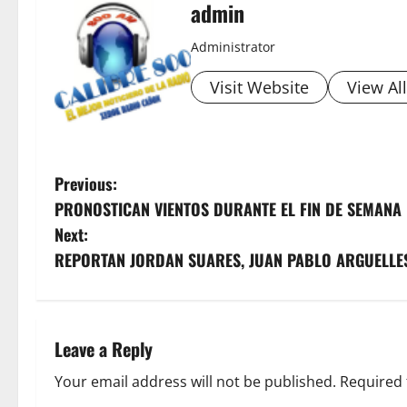
admin
Administrator
Visit Website
View Al
P
Previous:
PRONOSTICAN VIENTOS DURANTE EL FIN DE SEMANA
o
Next:
s
REPORTAN JORDAN SUARES, JUAN PABLO ARGUELLE
t
n
Leave a Reply
a
Your email address will not be published.
Required 