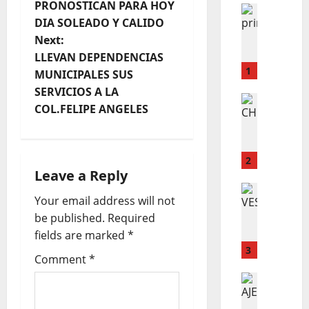
PRONOSTICAN PARA HOY
ESTADO
o
DIA SOLEADO Y CALIDO
L
o
Next:
s
e
LLEVAN DEPENDENCIAS
n
1
t
MUNICIPALES SUS
c
SERVICIOS A LA
u
LO INSOL
n
COL.FELIPE ANGELES
C
e
H
n
a
E
t
Q
v
r
2
Leave a Reply
U
a
i
E
LO INSOL
n
Your email address will not
C
O
m
be published.
Required
g
O
S
u
M
fields are marked
*
M
e
a
O
E
3
r
Comment
*
D
D
t
t
E
LO INSOL
I
o
L
B
C
e
E