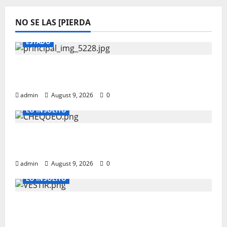
NO SE LAS [PIERDA
ESTADO
Lo encuentran muerto en domicilio al
norte de la ciudad
admin
August 9, 2026
0
LO INSOLITO
CHEQUEOS MEDICOS QUE PUEDEN SALVAR
TU VIDA A PARTIR DE LOS 40 AÑOS
admin
August 9, 2026
0
LO INSOLITO
COMO DEBERIAS DE VESTIR PARA
ENTREVISTAS LABORALES EN ESTADOS