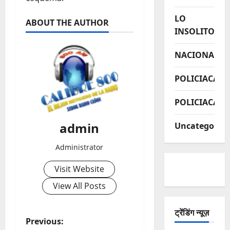
LO
ABOUT THE AUTHOR
INSOLITO
NACIONAL
POLICIACA
POLICIACAS
admin
Uncategorize
Administrator
Visit Website
View All Posts
ट्रेंडिंग न्यूज़
P
Previous: