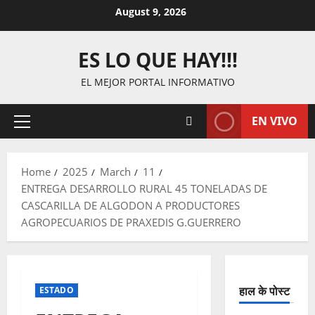
Skip
August 9, 2026
to
content
ES LO QUE HAY!!!
EL MEJOR PORTAL INFORMATIVO
EN VIVO
Primary
Menu
Home
2025
March
11
ENTREGA DESARROLLO RURAL 45 TONELADAS DE
CASCARILLA DE ALGODON A PRODUCTORES
AGROPECUARIOS DE PRAXEDIS G.GUERRERO
हाल के पोस्ट
ESTADO