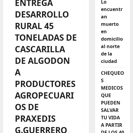
ENTREGA
Lo
encuentr
DESARROLLO
an
RURAL 45
muerto
en
TONELADAS DE
domicilio
al norte
CASCARILLA
de la
DE ALGODON
ciudad
A
CHEQUEO
S
PRODUCTORES
MEDICOS
AGROPECUARI
QUE
PUEDEN
OS DE
SALVAR
PRAXEDIS
TU VIDA
A PARTIR
G.GUERRERO
DE LOS 40