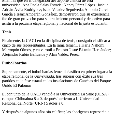
Mientras que en la delegación del deporte ciencia de esta
universidad, Ana Paola Salas Estrada; Nancy Pérez López; Joshua
Adrián Ávila Rodríguez; Isaac Valadez Sepúlveda; Antonio García
García e Isaac Amparán González, demostraron que su experiencia
fue de gran provecho para su crecimiento personal y deportivo para
asistir a la próxima etapa regional y nacional de la justa estudiantil.
Tenis
Finalmente, la UACJ en la disciplina de tenis, consiguió clasificar a
cinco de sus representantes. En la rama femenil a Karla Nahomi
Marroquín Olmos, y en varonil a Ernesto Josué Bistrain Hernández;
Alejandro Rubió Bañuelos y Alan Valdez Pérez.
Futbol bardas
Supremamente, el futbol bardas femenil clasificó en primer lugar a la
etapa regional de la
Universiada
, tras superar con éxito sus tres
partidos en la fase estatal en las instalaciones de Canchas del Parque
Unido El Palomar
El conjunto de la UACJ venció a la Universidad La Salle (ULSA),
campus Chihuahua 8 a 0, después barrieron a la Universidad
Regional del Norte (URN) 5 goles a 0.
Y después de algunos años sin calificar, las aborígenes regresarán a