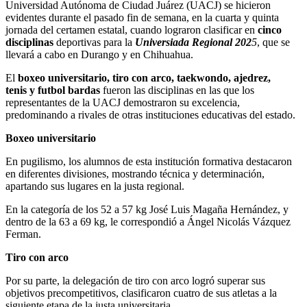
Universidad Autónoma de Ciudad Juárez (UACJ) se hicieron
evidentes durante el pasado fin de semana, en la cuarta y quinta
jornada del certamen estatal, cuando lograron clasificar en
cinco
disciplinas
deportivas para la
Universiada Regional 202
5
, que se
llevará a cabo en Durango y en Chihuahua.
El
boxeo universitario, tiro con arco, taekwondo, ajedrez,
tenis
y futbol bardas
fueron las disciplinas en las que los
representantes de la UACJ demostraron su excelencia,
predominando a rivales de otras instituciones educativas del estado.
Boxeo universitario
En pugilismo, los alumnos de esta institución formativa destacaron
en diferentes divisiones, mostrando técnica y determinación,
apartando sus lugares en la justa regional.
En la categoría de los 52 a 57 kg José Luis Magaña Hernández, y
dentro de la 63 a 69 kg, le correspondió a Ángel Nicolás Vázquez
Ferman.
Tiro con arco
Por su parte, la delegación de tiro con arco logró superar sus
objetivos precompetitivos, clasificaron cuatro de sus atletas a la
siguiente etapa de la justa universitaria.