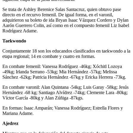
Se trata de Ashley Berenice Salas Santacruz, quien obtuvo pase
directo en el recurvo femenil. De igual forma, en el varonil,
adquirieron su boleto de ida Bryan Isaac Vázquez Cordero y Dylan
Aarón Guerrero Colin, así como en el compuesto femenil Liz Isabel
Rodríguez Adame.
Taekwondo
Conjuntamente 18 son los educandos clasificados en taekwondo a la
etapa regional; 14 en combate y cuatro en formas.
En combate femenil: Vanessa Rodríguez -46kg; Xóchitl Lozoya
-49kg; Irlanda Serrano -53kg; Mia Hernández -57kg; Melissa
Sánchez -62kg; Patricia Hernández -67kg y Ericka Herrera -73kg.
En combate varonil: Alan Quintana -54kg; Luis Garay -58kg; Jesús
Hernández -68 kg; Santiago Alvídrez -74kg; Clemente Lara -80kg;
Víctor García -80kg y Alan Zúñiga -87kgs.
En formas: Isaac Amparán; Vanessa Rodríguez; Estrella Flores y
Mariana Adame.
Ajedrez