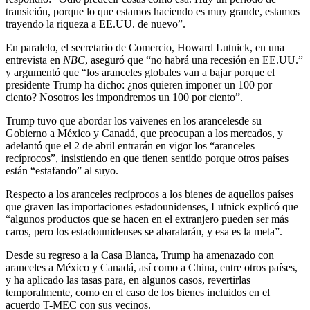
transición, porque lo que estamos haciendo es muy grande, estamos
trayendo la riqueza a EE.UU. de nuevo”.
En paralelo, el secretario de Comercio, Howard Lutnick, en una
entrevista en
NBC
, aseguró que “no habrá una recesión en EE.UU.”
y argumentó que “los aranceles globales van a bajar porque el
presidente Trump ha dicho: ¿nos quieren imponer un 100 por
ciento? Nosotros les impondremos un 100 por ciento”.
Trump tuvo que abordar los vaivenes en los arancelesde su
Gobierno a México y Canadá, que preocupan a los mercados, y
adelantó que el 2 de abril entrarán en vigor los “aranceles
recíprocos”, insistiendo en que tienen sentido porque otros países
están “estafando” al suyo.
Respecto a los aranceles recíprocos a los bienes de aquellos países
que graven las importaciones estadounidenses, Lutnick explicó que
“algunos productos que se hacen en el extranjero pueden ser más
caros, pero los estadounidenses se abaratarán, y esa es la meta”.
Desde su regreso a la Casa Blanca, Trump ha amenazado con
aranceles a México y Canadá, así como a China, entre otros países,
y ha aplicado las tasas para, en algunos casos, revertirlas
temporalmente, como en el caso de los bienes incluidos en el
acuerdo T-MEC con sus vecinos.