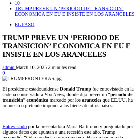
10
TRUMP PREVE UN ‘PERIODO DE TRANSICION’
ECONOMICA EN EU E INSISTE EN LOS ARANCELES
EL PASO
TRUMP PREVE UN ‘PERIODO DE
TRANSICION’ ECONOMICA EN EU E
INSISTE EN LOS ARANCELES
admin
March 10, 2025
2 minutes read
0
El presidente estadounidense
Donald
Trump
fue entrevistado en la
cadena conservadora
Fox News
, donde dijo prever un “
periodo de
transición
”
económica
marcado por los
aranceles
que EE.UU. ha
impuesto o pretende imponer a los bienes de otros países.
Entrevistado
por la presentadora Maria Bartiromo y preguntado por
algunos datos que apuntan a una recesión este año, Trump
respondió: “Odio predecir cosas como esa. Hay un periodo de