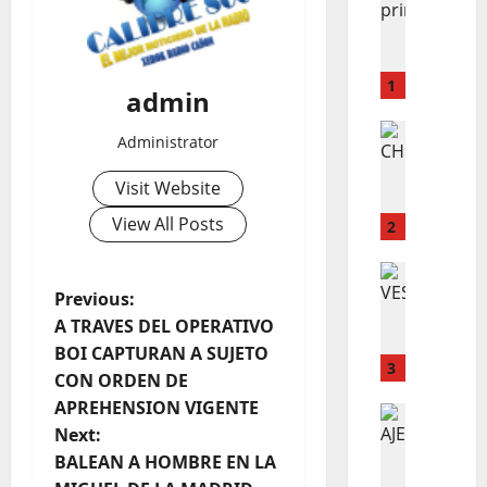
L
o
e
n
1
admin
c
u
LO INSOL
Administrator
C
e
H
n
Visit Website
E
t
View All Posts
Q
r
2
U
a
E
LO INSOL
n
C
P
O
Previous:
m
O
S
u
A TRAVES DEL OPERATIVO
o
M
M
e
BOI CAPTURAN A SUJETO
O
E
3
r
CON ORDEN DE
s
D
D
t
APREHENSION VIGENTE
E
LO INSOL
I
o
t
Next:
L
B
C
e
E
BALEAN A HOMBRE EN LA
E
O
n
E
R