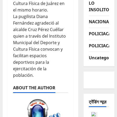
LO
Cultura Física de Juárez en
INSOLITO
el mismo horario.
La pugilista Diana
NACIONAL
Fernández agradeció al
alcalde Cruz Pérez Cuéllar
POLICIACA
quien a través del Instituto
Municipal del Deporte y
POLICIACAS
Cultura Física convocan y
facilitan espacios
Uncategorize
deportivos para la
ejercitación de la
población.
ABOUT THE AUTHOR
ट्रेंडिंग न्यूज़
ESTADO