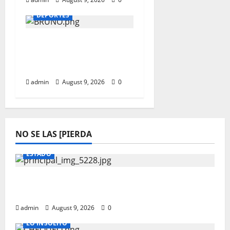
DEPORTES
BRUNO G. FICHADO EN
ARSENAL POR 101
MILLONES DE DOLARES
admin
August 9, 2026
0
NO SE LAS [PIERDA
ESTADO
Lo encuentran muerto en domicilio al
norte de la ciudad
admin
August 9, 2026
0
LO INSOLITO