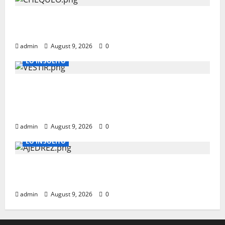
CHEQUEOS MEDICOS QUE PUEDEN SALVAR
TU VIDA A PARTIR DE LOS 40 AÑOS
admin
August 9, 2026
0
LO INSOLITO
COMO DEBERIAS DE VESTIR PARA
ENTREVISTAS LABORALES EN ESTADOS
UNIDOS
admin
August 9, 2026
0
LO INSOLITO
LEER Y JUGAR AL AJEDREZ PODRIA
RETRASAR EL ALZHEIMER HASTA 6 AÑOS
admin
August 9, 2026
0