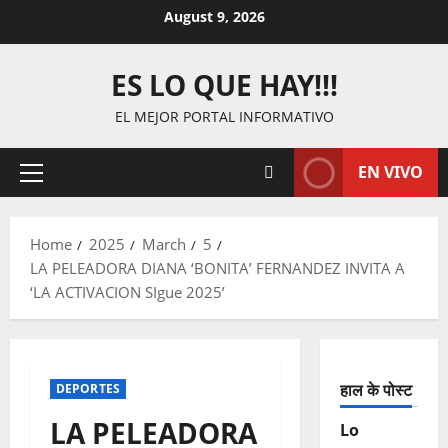
Skip
August 9, 2026
to
content
ES LO QUE HAY!!!
EL MEJOR PORTAL INFORMATIVO
EN VIVO
Primary
Menu
Home
2025
March
5
LA PELEADORA DIANA ‘BONITA’ FERNANDEZ INVITA A
‘LA ACTIVACION SIgue 2025’
हाल के पोस्ट
DEPORTES
LA PELEADORA
Lo