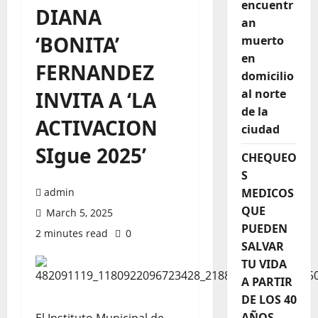
encuentr
DIANA
an
‘BONITA’
muerto
en
FERNANDEZ
domicilio
al norte
INVITA A ‘LA
de la
ACTIVACION
ciudad
SIgue 2025’
CHEQUEO
S
admin
MEDICOS
QUE
March 5, 2025
PUEDEN
2 minutes read
0
SALVAR
TU VIDA
A PARTIR
DE LOS 40
AÑOS